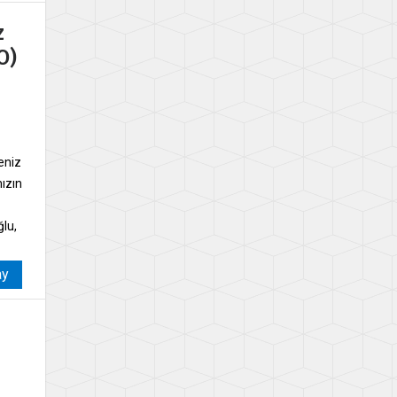
z
O)
eniz
mızın
lu,
ay