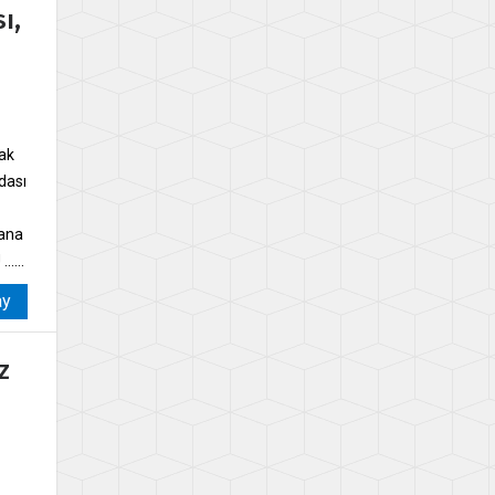
ı,
dak
dası
mana
....
ay
z