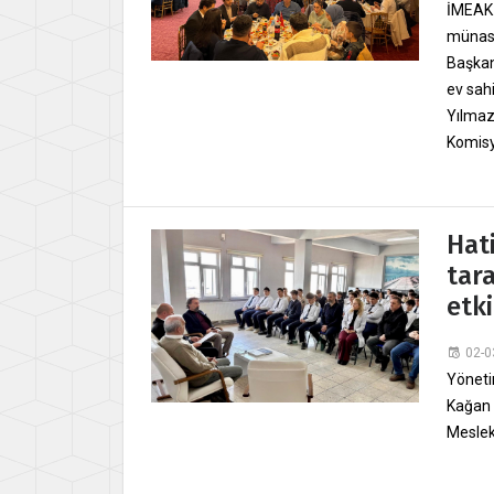
İMEAK 
münase
Başkan
ev sah
Yılmaz
Komisyo
Hat
tar
etki
02-0
Yöneti
Kağan 
Mesleki