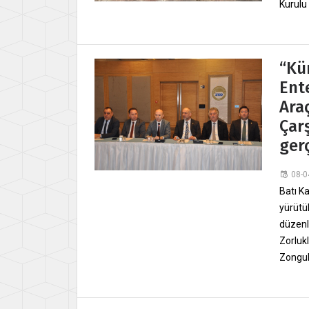
Kurulu
“Kü
Ente
Ara
Çar
gerç
08-0
Batı K
yürütü
düzenl
Zorluk
Zongul