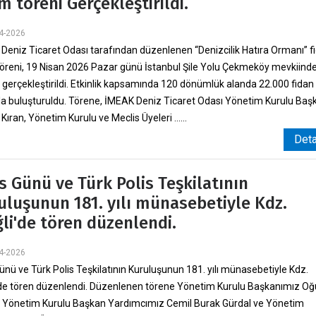
m töreni Gerçekleştirildi.
4-2026
Deniz Ticaret Odası tarafından düzenlenen “Denizcilik Hatıra Ormanı” f
töreni, 19 Nisan 2026 Pazar günü İstanbul Şile Yolu Çekmeköy mevkiinde
 gerçekleştirildi. Etkinlik kapsamında 120 dönümlük alanda 22.000 fidan
la buluşturuldu. Törene, İMEAK Deniz Ticaret Odası Yönetim Kurulu Baş
ıran, Yönetim Kurulu ve Meclis Üyeleri ......
Det
is Günü ve Türk Polis Teşkilatının
uluşunun 181. yılı münasebetiyle Kdz.
ğli'de tören düzenlendi.
4-2026
Günü ve Türk Polis Teşkilatının Kuruluşunun 181. yılı münasebetiyle Kdz.
'de tören düzenlendi. Düzenlenen törene Yönetim Kurulu Başkanımız O
, Yönetim Kurulu Başkan Yardımcımız Cemil Burak Gürdal ve Yönetim