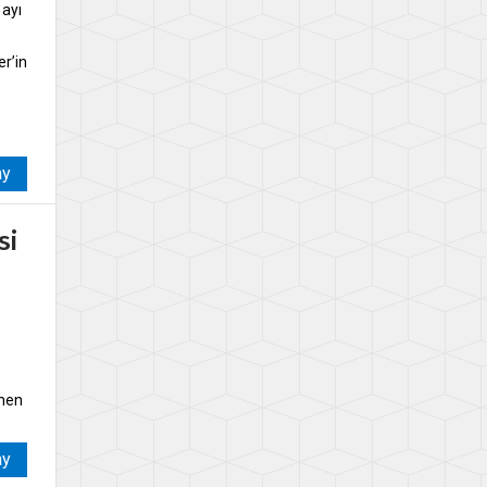
 ayı
r’in
ay
si
enen
ay