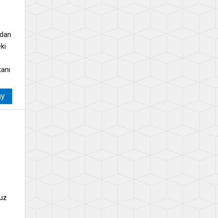
idan
ki
kanı
ay
ğuz