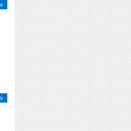
ay
ay