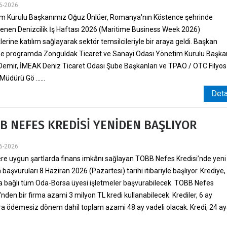
6-2026
m Kurulu Başkanımız Oğuz Ünlüer, Romanya'nın Köstence şehrinde
enen Denizcilik İş Haftası 2026 (Maritime Business Week 2026)
klerine katılım sağlayarak sektör temsilcileriyle bir araya geldi. Başkan
'e programda Zonguldak Ticaret ve Sanayi Odası Yönetim Kurulu Başka
Demir, İMEAK Deniz Ticaret Odası Şube Başkanları ve TPAO / OTC Filyos
üdürü Gö ......
Det
B NEFES KREDİSİ YENİDEN BAŞLIYOR
6-2026
ere uygun şartlarda finans imkânı sağlayan TOBB Nefes Kredisi’nde yeni
aşvuruları 8 Haziran 2026 (Pazartesi) tarihi itibariyle başlıyor. Krediye,
 bağlı tüm Oda-Borsa üyesi işletmeler başvurabilecek. TOBB Nefes
'nden bir firma azami 3 milyon TL kredi kullanabilecek. Krediler, 6 ay
a ödemesiz dönem dahil toplam azami 48 ay vadeli olacak. Kredi, 24 a
.