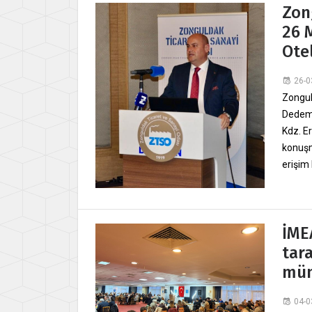
Zon
26 
Otel
26-0
Zongul
Dedema
Kdz. E
konuşma
erişim
İME
tar
mün
04-0