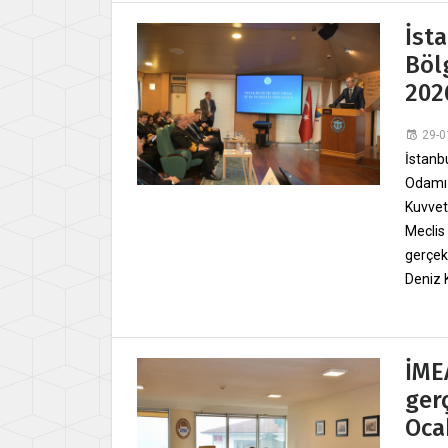
İst
Böl
2026
29-0
İstanb
Odamız
Kuvvet
Meclis
gerçek
Deniz Ku
İME
ger
Oca