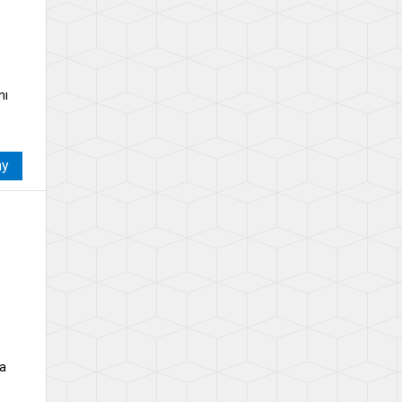
nı
ay
ya