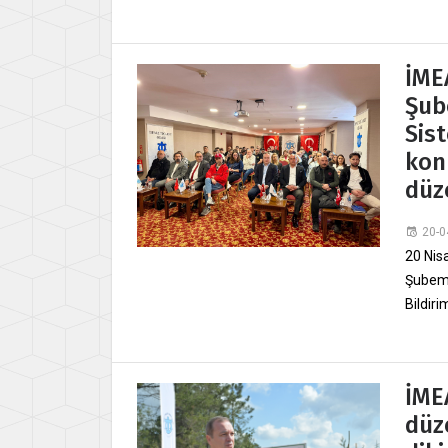
İME
Şub
Sist
kon
düz
20-0
20 Nis
Şubemi
Bildiri
İME
düz