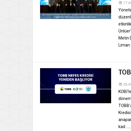
17-0
Yöneti
düzenl
etkinli
Ünlüer
Metin 
Liman M
TOB
05-0
KOBİ’l
dönem b
TOBB'a
Kredisi
anapar
kad .....