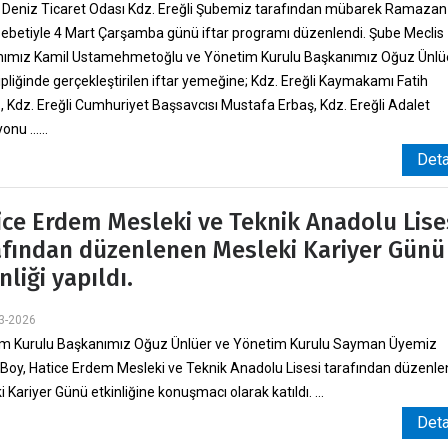
Deniz Ticaret Odası Kdz. Ereğli Şubemiz tarafından mübarek Ramazan
betiyle 4 Mart Çarşamba günü iftar programı düzenlendi. Şube Meclis
ımız Kamil Ustamehmetoğlu ve Yönetim Kurulu Başkanımız Oğuz Ünlüe
ipliğinde gerçekleştirilen iftar yemeğine; Kdz. Ereğli Kaymakamı Fatih
, Kdz. Ereğli Cumhuriyet Başsavcısı Mustafa Erbaş, Kdz. Ereğli Adalet
nu ......
Det
ice Erdem Mesleki ve Teknik Anadolu Lise
afından düzenlenen Mesleki Kariyer Günü
nliği yapıldı.
3-2026
m Kurulu Başkanımız Oğuz Ünlüer ve Yönetim Kurulu Sayman Üyemiz
Boy, Hatice Erdem Mesleki ve Teknik Anadolu Lisesi tarafından düzenl
 Kariyer Günü etkinliğine konuşmacı olarak katıldı. ...
Det