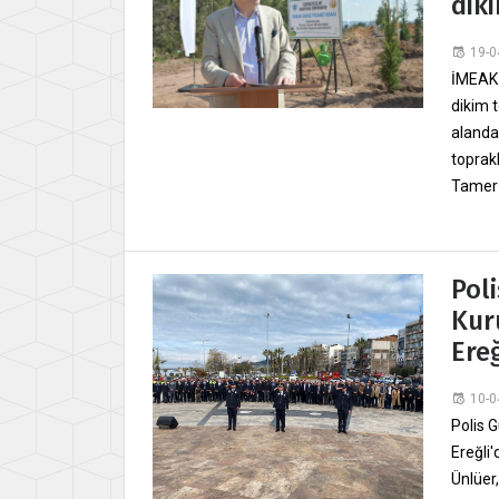
diki
19-0
İMEAK 
dikim 
alanda
toprak
Tamer K
Pol
Kur
Ere
10-0
Polis 
Ereğli
Ünlüer