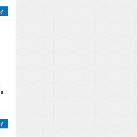
ay
n
da
ay