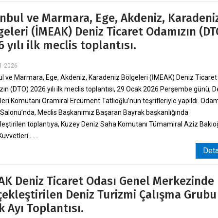
anbul ve Marmara, Ege, Akdeniz, Karadeni
geleri (İMEAK) Deniz Ticaret Odamızın (DT
 yılı ilk meclis toplantısı.
1-2026
ul ve Marmara, Ege, Akdeniz, Karadeniz Bölgeleri (İMEAK) Deniz Ticaret
ın (DTO) 2026 yılı ilk meclis toplantısı, 29 Ocak 2026 Perşembe günü, D
leri Komutanı Oramiral Ercüment Tatlıoğlu’nun teşrifleriyle yapıldı. Oda
 Salonu’nda, Meclis Başkanımız Başaran Bayrak başkanlığında
leştirilen toplantıya, Kuzey Deniz Saha Komutanı Tümamiral Aziz Bakıoğ
vvetleri ......
Det
AK Deniz Ticaret Odası Genel Merkezinde
çekleştirilen Deniz Turizmi Çalışma Grubu
k Ayı Toplantısı.