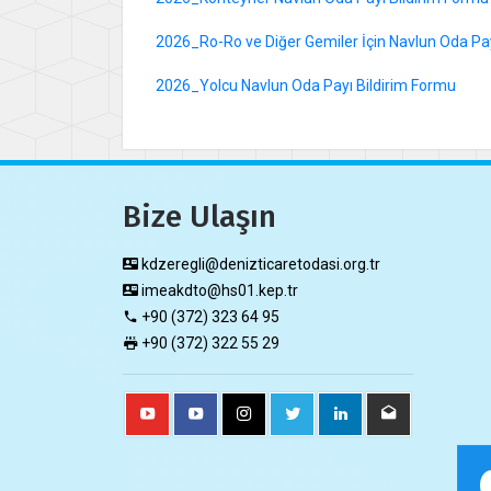
2026_Ro-Ro ve Diğer Gemiler İçin Navlun Oda Pay
2026_Yolcu Navlun Oda Payı Bildirim Formu
Bize Ulaşın
kdzeregli@denizticaretodasi.org.tr
imeakdto@hs01.kep.tr
+90 (372) 323 64 95
+90 (372) 322 55 29