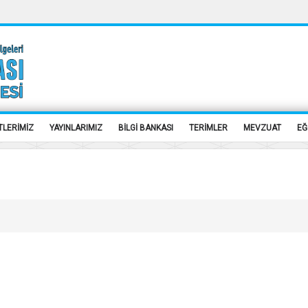
TLERİMİZ
YAYINLARIMIZ
BİLGİ BANKASI
TERİMLER
MEVZUAT
EĞ