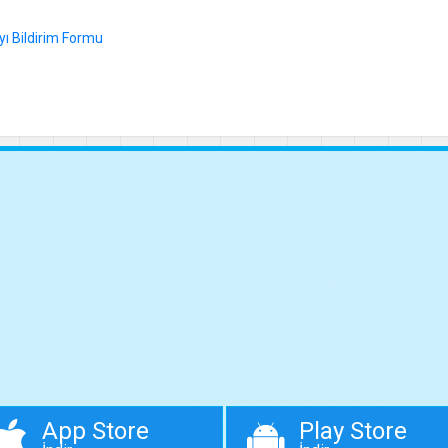
ı Bildirim Formu
App Store
Play Store