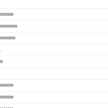
00000000
0000000000
000000000
L
00
00000000
00000000