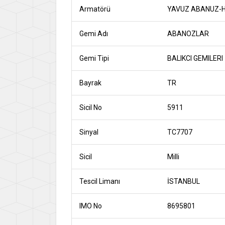
Armatörü
YAVUZ ABANUZ-H
Gemi Adı
ABANOZLAR
Gemi Tipi
BALIKCI GEMILERI
Bayrak
TR
Sicil No
5911
Sinyal
TC7707
Sicil
Milli
Tescil Limanı
İSTANBUL
IMO No
8695801