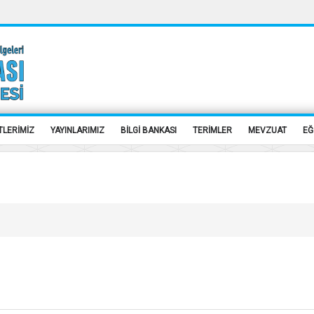
TLERİMİZ
YAYINLARIMIZ
BİLGİ BANKASI
TERİMLER
MEVZUAT
EĞ