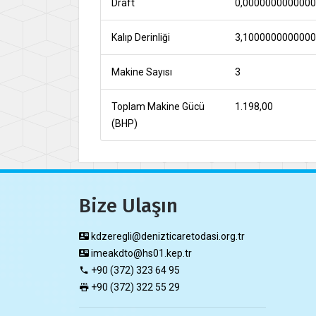
Draft
0,000000000000
Kalıp Derinliği
3,100000000000
Makine Sayısı
3
Toplam Makine Gücü
1.198,00
(BHP)
Bize Ulaşın
kdzeregli@denizticaretodasi.org.tr
imeakdto@hs01.kep.tr
+90 (372) 323 64 95
+90 (372) 322 55 29