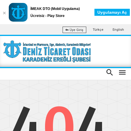
İMEAK DTO (Mobil Uygulama)
Uygulamayı Aç
Ücretsiz - Play Store
Türkçe
English
Üye Giriş
4
0
4