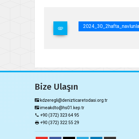
2024_30_2hafta_navlunla
Bize Ulaşın
kdzeregli@denizticaretodasi.org.tr
imeakdto@hs01.kep.tr
+90 (372) 323 64 95
+90 (372) 322 55 29