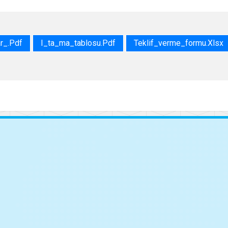
r_.pdf
I_ta_ma_tablosu.pdf
Teklif_verme_formu.xlsx