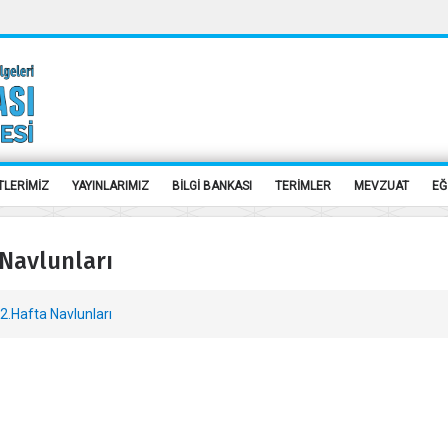
TLERİMİZ
YAYINLARIMIZ
BİLGİ BANKASI
TERİMLER
MEVZUAT
EĞ
Navlunları
.Hafta Navlunları