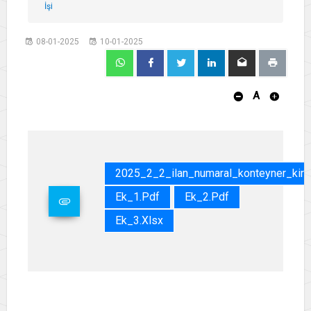
İşi
08-01-2025
10-01-2025
A
2025_2_2_ilan_numaral_konteyner_kira
Ek_1.pdf
Ek_2.pdf
Ek_3.xlsx