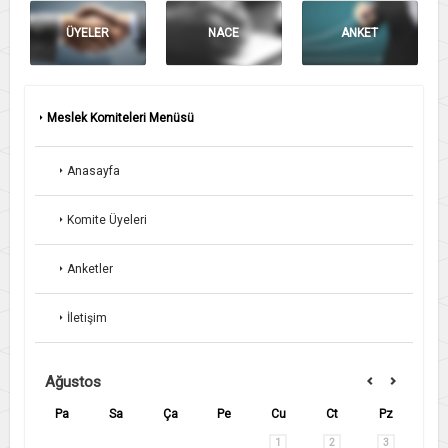
ÜYELER
NACE
ANKET
Meslek Komiteleri Menüsü
Anasayfa
Komite Üyeleri
Anketler
İletişim
Ağustos
Pa
Sa
Ça
Pe
Cu
Ct
Pz
1
2
3