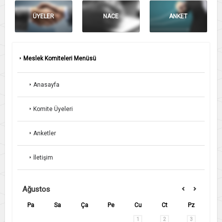
ÜYELER
NACE
ANKET
Meslek Komiteleri Menüsü
Anasayfa
Komite Üyeleri
Anketler
İletişim
Ağustos
Pa
Sa
Ça
Pe
Cu
Ct
Pz
1
2
3