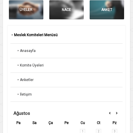
ÜYELER
NACE
ANKET
Meslek Komiteleri Menüsü
Anasayfa
Komite Üyeleri
Anketler
İletişim
Ağustos
Pa
Sa
Ça
Pe
Cu
Ct
Pz
1
2
3