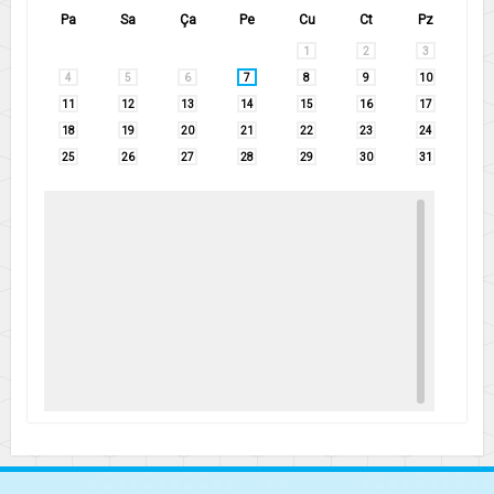
Pa
Sa
Ça
Pe
Cu
Ct
Pz
1
2
3
4
5
6
7
8
9
10
11
12
13
14
15
16
17
18
19
20
21
22
23
24
25
26
27
28
29
30
31