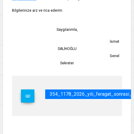
Bilgilerinize arz ve rica ederim.
Saygılarımla,
İsmet
SALİHOĞLU
Genel
Sekreter
354_1178_2026_yili_feragat_sonrasi_m