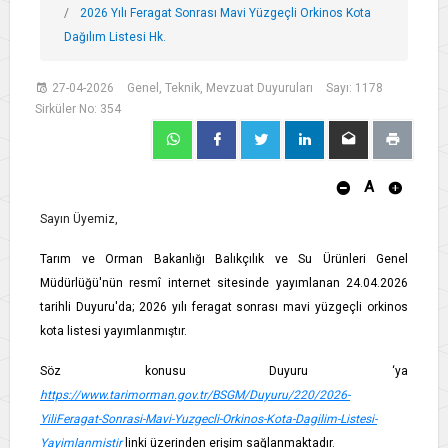
2026 Yılı Feragat Sonrası Mavi Yüzgeçli Orkinos Kota
Dağılım Listesi Hk.
27-04-2026
Genel, Teknik, Mevzuat Duyuruları
Sayı: 1178
Sirküler No: 354
A
Sayın Üyemiz,
Tarım ve Orman Bakanlığı Balıkçılık ve Su Ürünleri Genel
Müdürlüğü'nün resmî internet sitesinde yayımlanan 24.04.2026
tarihli Duyuru'da; 2026 yılı feragat sonrası mavi yüzgeçli orkinos
kota listesi yayımlanmıştır.
Söz konusu Duyuru ‘ya
https://www.tarimorman.gov.tr/BSGM/Duyuru/220/2026-
YiliFeragat-Sonrasi-Mavi-Yuzgecli-Orkinos-Kota-Dagilim-Listesi-
Yayimlanmistir
linki üzerinden erişim sağlanmaktadır.