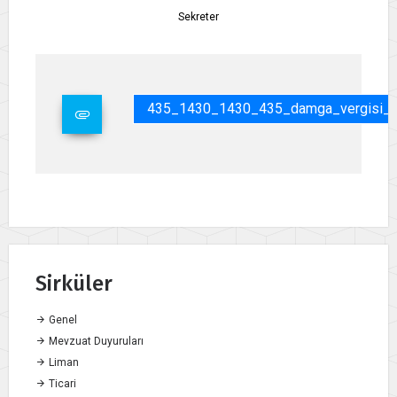
Sekreter
435_1430_1430_435_damga_vergisi_mua
Sirküler
Genel
Mevzuat Duyuruları
Liman
Ticari