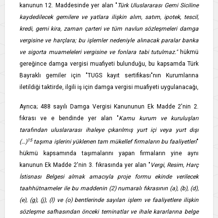
kanunun 12. Maddesinde yer alan "
Türk Uluslararası Gemi Siciline
kaydedilecek gemilere ve yatlara ilişkin alım, satım, ipotek, tescil,
kredi, gemi kira, zaman çarteri ve tüm navlun sözleşmeleri damga
vergisine ve harçlara; bu işlemler nedeniyle alınacak paralar banka
ve sigorta muameleleri vergisine ve fonlara tabi tutulmaz."
hükmü
gereğince damga vergisi muafiyeti bulunduğu, bu kapsamda Türk
Bayraklı gemiler için "TUGS kayıt sertifikası"nın Kurumlarına
iletildiği taktirde, ilgili iş için damga vergisi muafiyeti uygulanacağı,
Ayrıca; 488 sayılı Damga Vergisi Kanununun Ek Madde 2'nin 2.
fıkrası ve e bendinde yer alan "
Kamu kurum ve kuruluşları
tarafından uluslararası ihaleye çıkarılmış yurt içi veya yurt dışı
15
(…)
taşıma işlerini yüklenen tam mükellef firmaların bu faaliyetleri
"
hükmü kapsamında taşımalarını yapan firmaların yine aynı
kanunun Ek Madde 2'nin 3. fıkrasında yer alan "
Vergi, Resim, Harç
İstisnası Belgesi almak amacıyla proje formu ekinde verilecek
taahhütnameler ile bu maddenin (2) numaralı fıkrasının (a), (b), (d),
(e), (g), (j), (l) ve (o) bentlerinde sayılan işlem ve faaliyetlere ilişkin
sözleşme safhasından önceki teminatlar ve ihale kararlarına belge