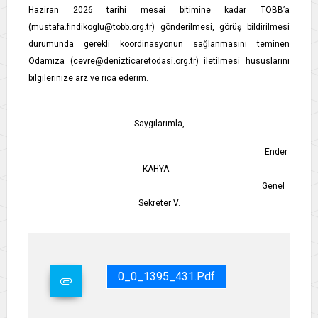
Haziran 2026 tarihi mesai bitimine kadar TOBB’a
(mustafa.findikoglu@tobb.org.tr) gönderilmesi, görüş bildirilmesi
durumunda gerekli koordinasyonun sağlanmasını teminen
Odamıza (cevre@denizticaretodasi.org.tr) iletilmesi hususlarını
bilgilerinize arz ve rica ederim.
Saygılarımla,
Ender
KAHYA
Genel
Sekreter V.
0_0_1395_431.pdf