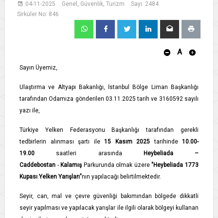
04-11-2025
Genel, Güvenlik, Turizm
Sayı: 2484
Sirküler No: 846
A
Sayın Üyemiz,
Ulaştırma ve Altyapı Bakanlığı, İstanbul Bölge Liman Başkanlığı
tarafından Odamıza gönderilen 03.11.2025 tarih ve 3160592 sayılı
yazı ile,
Türkiye Yelken Federasyonu Başkanlığı tarafından gerekli
tedbirlerin alınması şartı ile
15 Kasım 2025
tarihinde
10.00-
19.00
saatleri arasında
Heybeliada –
Caddebostan
-
Kalamış
Parkurunda olmak üzere
"Heybeliada 1773
Kupası Yelken Yarışları"
nın yapılacağı belirtilmektedir.
Seyir, can, mal ve çevre güvenliği bakımından bölgede dikkatli
seyir yapılması ve yapılacak yarışlar ile ilgili olarak bölgeyi kullanan