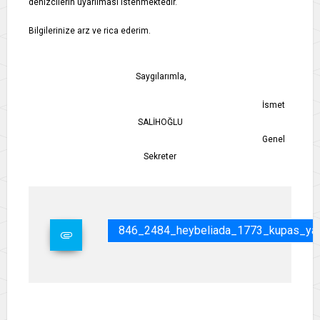
denizcilerin uyarılması istenmektedir.
Bilgilerinize arz ve rica ederim.
Saygılarımla,
İsmet
SALİHOĞLU
Genel
Sekreter
846_2484_heybeliada_1773_kupas_yar