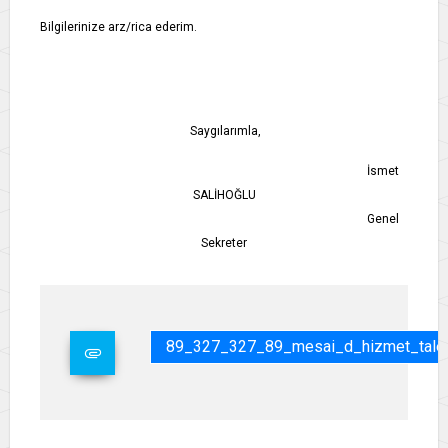
Bilgilerinize arz/rica ederim.
Saygılarımla,
İsmet
SALİHOĞLU
Genel
Sekreter
89_327_327_89_mesai_d_hizmet_taleb