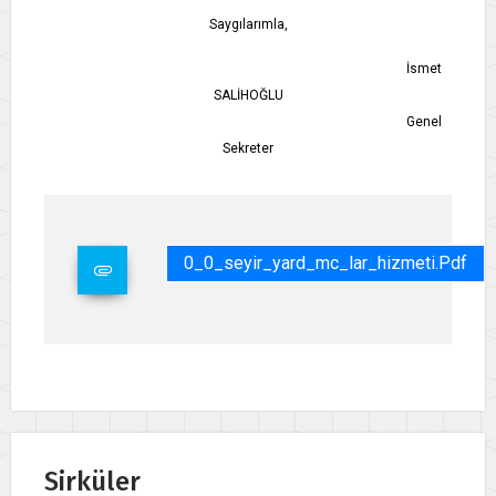
Saygılarımla,
İsmet
SALİHOĞLU
Genel
Sekreter
0_0_seyir_yard_mc_lar_hizmeti.pdf
Sirküler