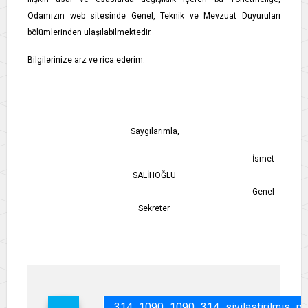
Odamızın web sitesinde Genel, Teknik ve Mevzuat Duyuruları
bölümlerinden ulaşılabilmektedir.
Bilgilerinize arz ve rica ederim.
Saygılarımla,
İsmet
SALİHOĞLU
Genel
Sekreter
314_1090_1090_314_sivilastirilmis_pet