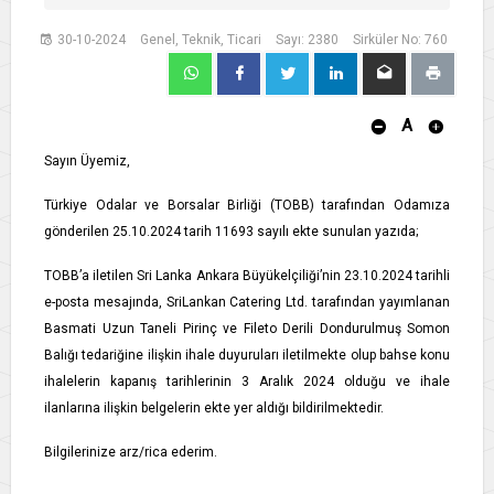
30-10-2024
Genel, Teknik, Ticari
Sayı: 2380
Sirküler No: 760
A
Sayın Üyemiz,
Türkiye Odalar ve Borsalar Birliği (TOBB) tarafından Odamıza
gönderilen 25.10.2024 tarih 11693 sayılı ekte sunulan yazıda;
TOBB’a iletilen Sri Lanka Ankara Büyükelçiliği’nin 23.10.2024 tarihli
e-posta mesajında, SriLankan Catering Ltd. tarafından yayımlanan
Basmati Uzun Taneli Pirinç ve Fileto Derili Dondurulmuş Somon
Balığı tedariğine ilişkin ihale duyuruları iletilmekte olup bahse konu
ihalelerin kapanış tarihlerinin 3 Aralık 2024 olduğu ve ihale
ilanlarına ilişkin belgelerin ekte yer aldığı bildirilmektedir.
Bilgilerinize arz/rica ederim.