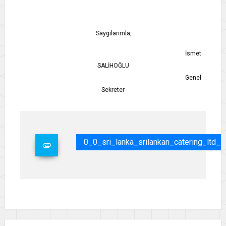
Saygılarımla,
İsmet
SALİHOĞLU
Genel
Sekreter
0_0_sri_lanka_srilankan_catering_ltd_i