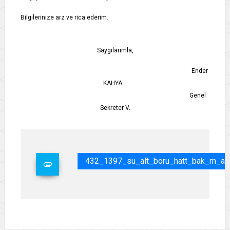
Bilgilerinize arz ve rica ederim.
Saygılarımla,
Ender
KAHYA
Genel
Sekreter V.
432_1397_su_alt_boru_hatt_bak_m_al_