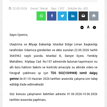
22-05-2026
Genel, Teknik
Sayı: 1397
Sirküler No: 432
A
Sayın Üyemiz,
Ulaştırma ve Altyapı Bakanlığı İstanbul Bölge Liman Başkanlığı
tarafından Odamıza gönderilen ve ekte sunulan 22.05.2026 tarihli
3665962 sayılı yazıda; İstanbul ili, Sarıyer ilçesi, Yeniköy
Mahallesi, Köybaşı Cad. No:107 adresinde bulunan taşınmazın su
altı boru hattının bakımı ve kontrolü amacıyla su altında video ve
fotoğraf çekilmesi işi için
TDS 502(1509968) isimli dalgıç
gemisi
ile 01-10 Haziran 2026 tarihleri arasında çalışma izni talep
edildiği ifade edilmektedir.
Söz konusu çalışmanın belirtilen adreste 01.06.2026-10.06.2026
tarihleri arasında yapılması;