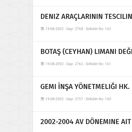
DENIZ ARAÇLARININ TESCILI
19-08-2002 - Sayı: 2768 - Sirküler No: 162
BOTAŞ (CEYHAN) LIMANI DEĞ
19-08-2002 - Sayı: 2762 - Sirküler No: 161
GEMI İNŞA YÖNETMELIĞI HK.
19-08-2002 - Sayı: 2757 - Sirküler No: 160
2002-2004 AV DÖNEMINE AIT 