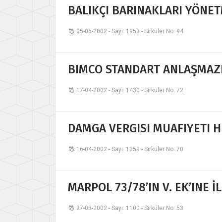
BALIKÇI BARINAKLARI YÖNET
05-06-2002 - Sayı: 1953 - Sirküler No: 94
BIMCO STANDART ANLAŞMAZ
17-04-2002 - Sayı: 1430 - Sirküler No: 72
DAMGA VERGISI MUAFIYETI 
16-04-2002 - Sayı: 1359 - Sirküler No: 70
MARPOL 73/78’IN V. EK’INE 
27-03-2002 - Sayı: 1100 - Sirküler No: 53