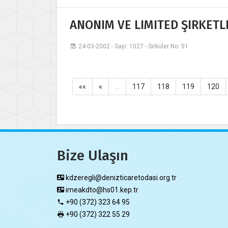
ANONIM VE LIMITED ŞIRKETL
24-03-2002 - Sayı: 1027 - Sirküler No: 51
««
«
…
117
118
119
120
Bize Ulaşın
kdzeregli@denizticaretodasi.org.tr
imeakdto@hs01.kep.tr
+90 (372) 323 64 95
+90 (372) 322 55 29