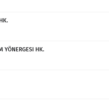
HK.
M YÖNERGESI HK.