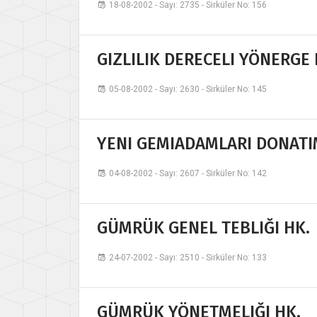
18-08-2002 - Sayı: 2735 - Sirküler No: 156
GIZLILIK DERECELI YÖNERGE 
05-08-2002 - Sayı: 2630 - Sirküler No: 145
YENI GEMIADAMLARI DONATI
04-08-2002 - Sayı: 2607 - Sirküler No: 142
GÜMRÜK GENEL TEBLIĞI HK.
24-07-2002 - Sayı: 2510 - Sirküler No: 133
GÜMRÜK YÖNETMELIĞI HK.