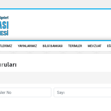
TLERİMİZ
YAYINLARIMIZ
BİLGİ BANKASI
TERİMLER
MEVZUAT
EĞ
uruları