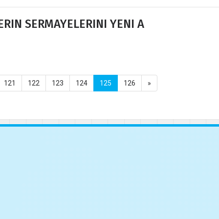
ERIN SERMAYELERINI YENI A
121
122
123
124
125
126
»