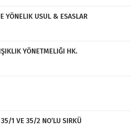
NE YÖNELIK USUL & ESASLAR
IŞIKLIK YÖNETMELIĞI HK.
35/1 VE 35/2 NO’LU SIRKÜ