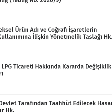
iğ (Tebliğ No: 2026/9)
neksel Ürün Adı ve Coğrafi İşaretlerin
ullanımına İlişkin Yönetmelik Taslağı Hk
ı LPG Ticareti Hakkında Kararda Değişiklik
rı
Devlet Tarafından Taahhüt Edilecek Hasa
ar Hk.