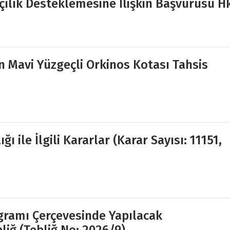
kçılık Desteklemesine İlişkin Başvurusu H
in Mavi Yüzgeçli Orkinos Kotası Tahsis
ı ile İlgili Kararlar (Karar Sayısı: 11151,
gramı Çerçevesinde Yapılacak