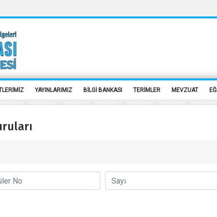
TLERİMİZ
YAYINLARIMIZ
BİLGİ BANKASI
TERİMLER
MEVZUAT
EĞ
uruları