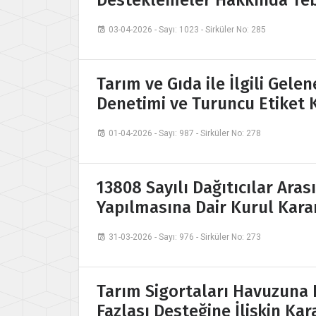
Desteklemeler Hakkında Tebl
03-04-2026 - Sayı: 1023 - Sirküler No: 285
Tarım ve Gıda ile İlgili Gele
Denetimi ve Turuncu Etiket K
01-04-2026 - Sayı: 987 - Sirküler No: 278
13808 Sayılı Dağıtıcılar Aras
Yapılmasına Dair Kurul Kara
31-03-2026 - Sayı: 976 - Sirküler No: 273
Tarım Sigortaları Havuzuna 
Fazlası Desteğine İlişkin Kar