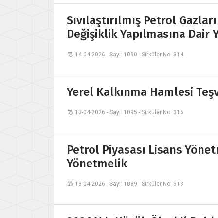
Sıvılaştırılmış Petrol Gazlar
Değişiklik Yapılmasına Dair
14-04-2026 - Sayı: 1090 - Sirküler No: 314
Yerel Kalkınma Hamlesi Teşv
13-04-2026 - Sayı: 1095 - Sirküler No: 316
Petrol Piyasası Lisans Yönet
Yönetmelik
13-04-2026 - Sayı: 1089 - Sirküler No: 313