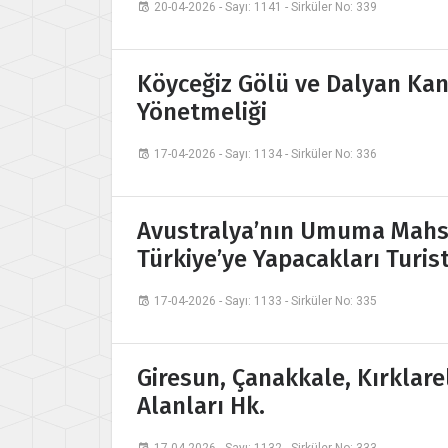
20-04-2026 - Sayı: 1141 - Sirküler No: 339
Köyceğiz Gölü ve Dalyan Kan
Yönetmeliği
17-04-2026 - Sayı: 1134 - Sirküler No: 336
Avustralya’nın Umuma Mahsu
Türkiye’ye Yapacakları Turis
17-04-2026 - Sayı: 1133 - Sirküler No: 335
Giresun, Çanakkale, Kırklareli
Alanları Hk.