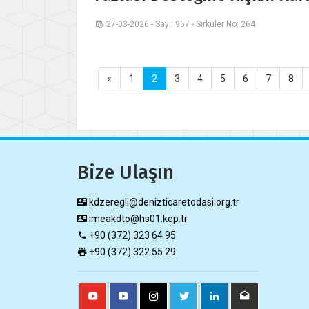
27-03-2026 - Sayı: 957 - Sirküler No: 264
«
1
2
3
4
5
6
7
8
Bize Ulaşın
kdzeregli@denizticaretodasi.org.tr
imeakdto@hs01.kep.tr
+90 (372) 323 64 95
+90 (372) 322 55 29