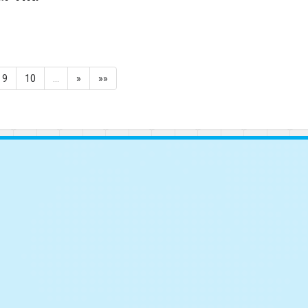
9
10
…
»
»»