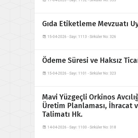
17-04-2026 - Sayı: 1132 - Sirküler No: 333
Gıda Etiketleme Mevzuatı U
15-04-2026 - Sayı: 1113 - Sirküler No: 326
Ödeme Süresi ve Haksız Tica
15-04-2026 - Sayı: 1101 - Sirküler No: 323
Mavi Yüzgeçli Orkinos Avcılığı
Üretim Planlaması, İhracat v
Talimatı Hk.
14-04-2026 - Sayı: 1100 - Sirküler No: 318