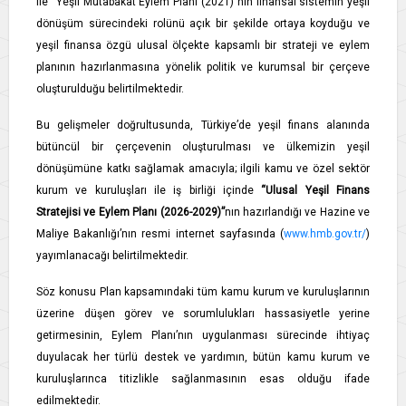
ile “Yeşil Mutabakat Eylem Planı (2021)”nın finansal sistemin yeşil
dönüşüm sürecindeki rolünü açık bir şekilde ortaya koyduğu ve
yeşil finansa özgü ulusal ölçekte kapsamlı bir strateji ve eylem
planının hazırlanmasına yönelik politik ve kurumsal bir çerçeve
oluşturulduğu belirtilmektedir.
Bu gelişmeler doğrultusunda, Türkiye’de yeşil finans alanında
bütüncül bir çerçevenin oluşturulması ve ülkemizin yeşil
dönüşümüne katkı sağlamak amacıyla; ilgili kamu ve özel sektör
kurum ve kuruluşları ile iş birliği içinde
“
Ulusal Yeşil Finans
Stratejisi ve Eylem Planı (2026-2029)
”
nın hazırlandığı ve Hazine ve
Maliye Bakanlığı’nın resmi internet sayfasında (
www.hmb.gov.tr/
)
yayımlanacağı belirtilmektedir.
Söz konusu Plan kapsamındaki tüm kamu kurum ve kuruluşlarının
üzerine düşen görev ve sorumlulukları hassasiyetle yerine
getirmesinin, Eylem Planı’nın uygulanması sürecinde ihtiyaç
duyulacak her türlü destek ve yardımın, bütün kamu kurum ve
kuruluşlarınca titizlikle sağlanmasının esas olduğu ifade
edilmektedir.