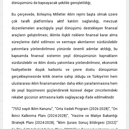
dönüşümünü de kapsayacak şekilde genişletildiği,
Bu çerçevede, Birleşmiş Milletler iklim rejimi başta olmak üzere
çok taraflı platformlara aktif katılım sağlandığı, mevzuat
düzenlemeleri aracılığıyla yeşil dönüşümü destekleyen finansal
araçların geliştirilmesi, iklimle ilişkili risklerin finansal karar alma
süreçlerine dahil edilmesi ve sermaye akımlarının sürdürülebilir
yatırımlara yönlendirilmesi yönünde önemli adımlar atıldığı, bu
kapsamda finansal sistemin yeşil dönüşümünün kaynakların
sürdürülebilir ve iklim dostu yatırımlara yönlendirilmesi, ekonomik
faaliyetlerde düşük karbonlu ve çevre dostu dönüşümün
gerçekleşmesinde kritik öneme sahip olduğu ve Türkiye’nin hem
uluslararası iklim finansmanından daha etkin yararlanmasına hem
de yeşil büyümesini güçlendirerek küresel değer zincirlerindeki
rekabet gücünün artmasına katkı sağlayacağı ifade edilmektedir.
“7552 sayılı İklim Kanunu”, “Orta Vadeli Program (2026-2028)”, “On
İkinci Kalkınma Planı (2024-2028)”, “Hazine ve Maliye Bakanlığı
Stratejik Planı (2024-2028), “İklim Şurası Sonuç Bildirgesi (2022)”