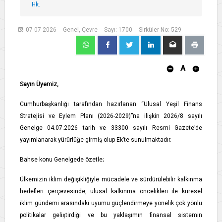
Hk.
07-07-2026
Genel, Çevre
Sayı: 1700
Sirküler No: 529
A
Sayın Üyemiz,
Cumhurbaşkanlığı tarafından hazırlanan “Ulusal Yeşil Finans
Stratejisi ve Eylem Planı (2026-2029)”na ilişkin 2026/8 sayılı
Genelge 04.07.2026 tarih ve 33300 sayılı Resmi Gazete’de
yayımlanarak yürürlüğe girmiş olup Ek’te sunulmaktadır.
Bahse konu Genelgede özetle;
Ülkemizin iklim değişikliğiyle mücadele ve sürdürülebilir kalkınma
hedefleri çerçevesinde, ulusal kalkınma öncelikleri ile küresel
iklim gündemi arasındaki uyumu güçlendirmeye yönelik çok yönlü
politikalar geliştirdiği ve bu yaklaşımın finansal sistemin